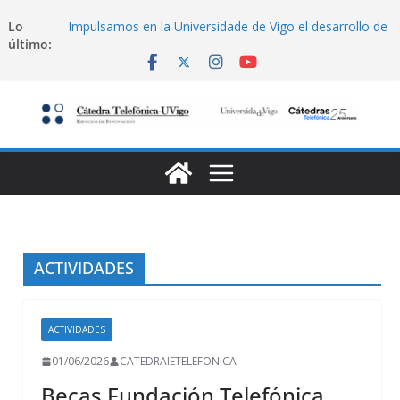
Saltar
Lo
Impulsamos en la Universidade de Vigo el desarrollo de
al
último:
soluciones IoT desde la idea hasta el mercado
contenido
Becas Fundación Telefónica
Hackathon de Ciberseguridad en Santiago
Lanzamiento de programa emprendimiento Amtega-
Ciberseguridad (Telefonica)
Becas Fundación Telefónica
ACTIVIDADES
ACTIVIDADES
01/06/2026
CATEDRAIETELEFONICA
Becas Fundación Telefónica