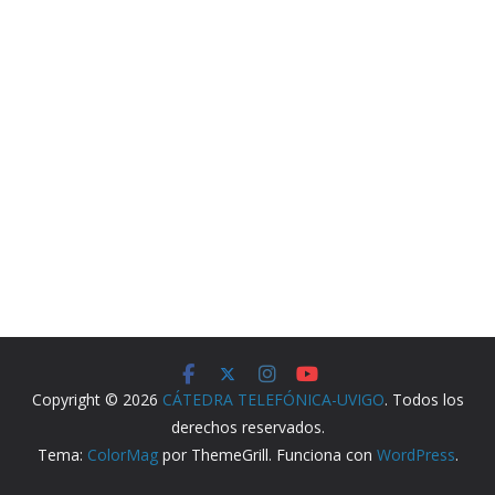
Copyright © 2026
CÁTEDRA TELEFÓNICA-UVIGO
. Todos los
derechos reservados.
Tema:
ColorMag
por ThemeGrill. Funciona con
WordPress
.