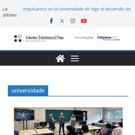
Saltar
Lo
Impulsamos en la Universidade de Vigo el desarrollo de
al
último:
soluciones IoT desde la idea hasta el mercado
contenido
Becas Fundación Telefónica
Hackathon de Ciberseguridad en Santiago
Lanzamiento de programa emprendimiento Amtega-
Ciberseguridad (Telefonica)
Becas Fundación Telefónica
universidade