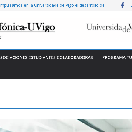
Impulsamos en la Universidade de Vigo el desarrollo de
soluciones IoT desde la idea hasta el mercado
Becas Fundación Telefónica
Hackathon de Ciberseguridad en Santiago
Lanzamiento de programa emprendimiento Amtega-
Ciberseguridad (Telefonica)
Becas Fundación Telefónica
ASOCIACIONES ESTUDIANTES COLABORADORAS
PROGRAMA TU