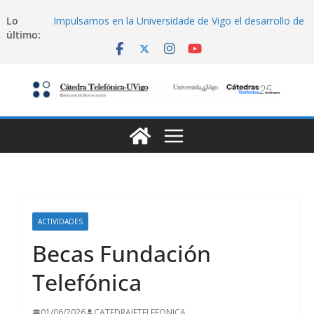
Saltar
Lo
Impulsamos en la Universidade de Vigo el desarrollo de
al
último:
soluciones IoT desde la idea hasta el mercado
contenido
Becas Fundación Telefónica
Hackathon de Ciberseguridad en Santiago
Lanzamiento de programa emprendimiento Amtega-
Ciberseguridad (Telefonica)
Becas Fundación Telefónica
ACTIVIDADES
Becas Fundación
Telefónica
01/06/2026
CATEDRAIETELEFONICA